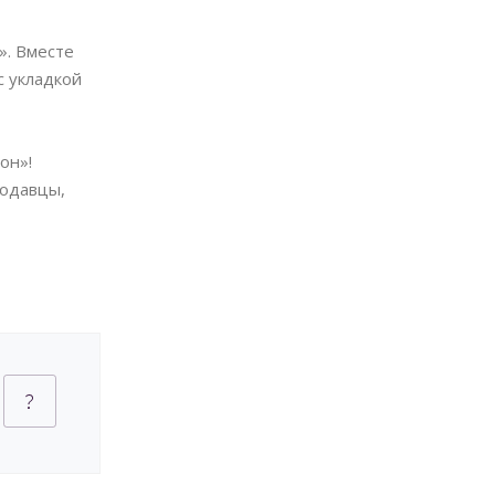
». Вместе
с укладкой
он»!
родавцы,